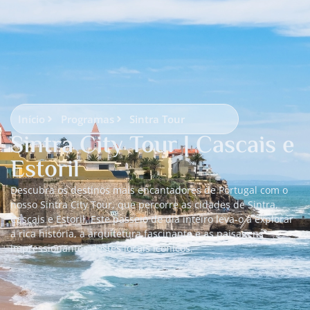
Início
Programas
Sintra Tour
Sintra City Tour | Cascais e
Estoril
Descubra os destinos mais encantadores de Portugal com o
nosso Sintra City Tour, que percorre as cidades de Sintra,
Cascais e Estoril. Este passeio de dia inteiro leva-o a explorar
a rica história, a arquitetura fascinante e as paisagens
impressionantes destes locais icónicos.