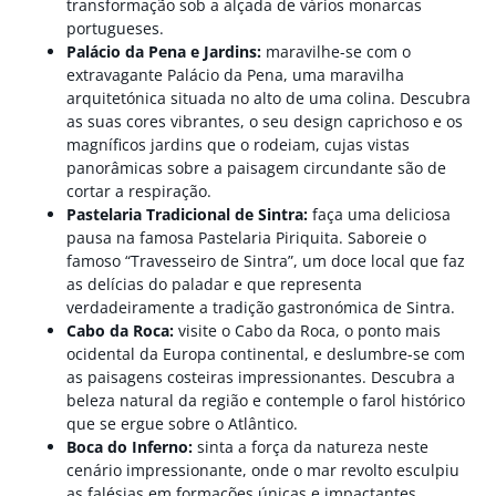
transformação sob a alçada de vários monarcas
portugueses.
Palácio da Pena e Jardins:
maravilhe-se com o
extravagante Palácio da Pena, uma maravilha
arquitetónica situada no alto de uma colina. Descubra
as suas cores vibrantes, o seu design caprichoso e os
magníficos jardins que o rodeiam, cujas vistas
panorâmicas sobre a paisagem circundante são de
cortar a respiração.
Pastelaria Tradicional de Sintra:
faça uma deliciosa
pausa na famosa Pastelaria Piriquita. Saboreie o
famoso “Travesseiro de Sintra”, um doce local que faz
as delícias do paladar e que representa
verdadeiramente a tradição gastronómica de Sintra.
Cabo da Roca:
visite o Cabo da Roca, o ponto mais
ocidental da Europa continental, e deslumbre-se com
as paisagens costeiras impressionantes. Descubra a
beleza natural da região e contemple o farol histórico
que se ergue sobre o Atlântico.
Boca do Inferno:
sinta a força da natureza neste
cenário impressionante, onde o mar revolto esculpiu
as falésias em formações únicas e impactantes.