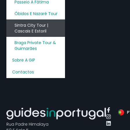
Passeio A Fátima
Óbidos E Nazaré Tour
Sintra City Tour |
Cascais E Estoril
Braga Private Tour &
Guimarães
Sobre A GIP
Contactos
E
P
E
Rua Padre Himalaya